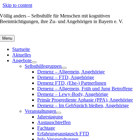
Skip to content
Völlig anders – Selbsthilfe für Menschen mit kognitiven
Beeinträchtigungen, ihre Zu- und Angehörigen in Bayern e. V.
Menu
Startseite
Aktuelles
Angebote
Selbsthilfegruppen
Demenz – Allgemein, Angehörige
Demenz – FTD, Angehörige
Demenz FTD, (Ehe-) PartnerInnen
Demenz – Allgemein, Früh und Jung Betroffene
Demenz – Lewy-Body, Angehörige
Primär Progrediente Aphasie (PPA), Angehörige
Demenz – Im GehSpräch bleiben, Angehörige
Veranstaltungen
Jahrestagung
Austauschtreffen
Fachtage
Erfahrungsaustausch FTD
Info-Veranstaltungen