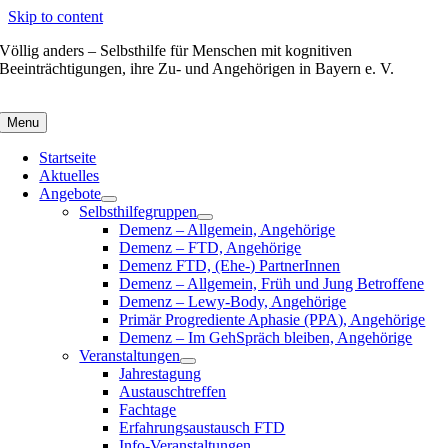
Skip to content
Völlig anders – Selbsthilfe für Menschen mit kognitiven
Beeinträchtigungen, ihre Zu- und Angehörigen in Bayern e. V.
Menu
Startseite
Aktuelles
Angebote
Selbsthilfegruppen
Demenz – Allgemein, Angehörige
Demenz – FTD, Angehörige
Demenz FTD, (Ehe-) PartnerInnen
Demenz – Allgemein, Früh und Jung Betroffene
Demenz – Lewy-Body, Angehörige
Primär Progrediente Aphasie (PPA), Angehörige
Demenz – Im GehSpräch bleiben, Angehörige
Veranstaltungen
Jahrestagung
Austauschtreffen
Fachtage
Erfahrungsaustausch FTD
Info-Veranstaltungen