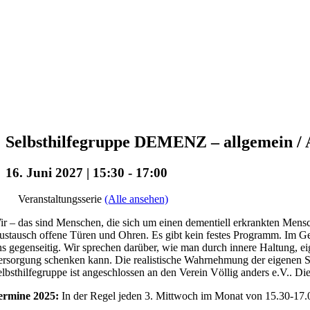
Selbsthilfegruppe DEMENZ – allgemein / A
16. Juni 2027 | 15:30
-
17:00
Veranstaltungsserie
(Alle ansehen)
r – das sind Menschen, die sich um einen dementiell erkrankten Mensc
stausch offene Türen und Ohren. Es gibt kein festes Programm. Im Ge
s gegenseitig. Wir sprechen darüber, wie man durch innere Haltung, ei
rsorgung schenken kann. Die realistische Wahrnehmung der eigenen Situa
lbsthilfegruppe ist angeschlossen an den Verein Völlig anders e.V.. Die
ermine 2025:
In der Regel jeden 3. Mittwoch im Monat von 15.30-17.0