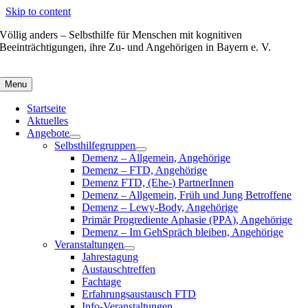
Skip to content
Völlig anders – Selbsthilfe für Menschen mit kognitiven
Beeinträchtigungen, ihre Zu- und Angehörigen in Bayern e. V.
Menu
Startseite
Aktuelles
Angebote
Selbsthilfegruppen
Demenz – Allgemein, Angehörige
Demenz – FTD, Angehörige
Demenz FTD, (Ehe-) PartnerInnen
Demenz – Allgemein, Früh und Jung Betroffene
Demenz – Lewy-Body, Angehörige
Primär Progrediente Aphasie (PPA), Angehörige
Demenz – Im GehSpräch bleiben, Angehörige
Veranstaltungen
Jahrestagung
Austauschtreffen
Fachtage
Erfahrungsaustausch FTD
Info-Veranstaltungen