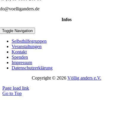
nfo@voelliganders.de
Infos
Toggle Navigation
Selbsthilfegruppen
Veranstaltungen
Kontakt
Spenden
Impressum
Datenschutzerklärung
Copyright © 2026
Völlig anders e.V.
Page load link
Go to Top