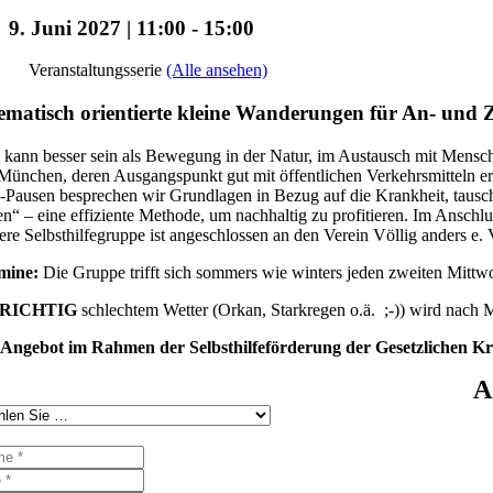
9. Juni 2027 | 11:00
-
15:00
Veranstaltungsserie
(Alle ansehen)
matisch orientierte kleine Wanderungen für An- un
kann besser sein als Bewegung in der Natur, im Austausch mit Mensche
ünchen, deren Ausgangspunkt gut mit öffentlichen Verkehrsmitteln e
Pausen besprechen wir Grundlagen in Bezug auf die Krankheit, tausch
en“ – eine effiziente Methode, um nachhaltig zu profitieren. Im Ansch
re Selbsthilfegruppe ist angeschlossen an den Verein Völlig anders e. V
mine:
Die Gruppe trifft sich sommers wie winters jeden zweiten Mitt
RICHTIG
schlechtem Wetter (Orkan, Starkregen o.ä. ;-)) wird nach
 Angebot im Rahmen der Selbsthilfeförderung der Gesetzlichen K
A