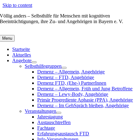
Skip to content
Völlig anders – Selbsthilfe für Menschen mit kognitiven
Beeinträchtigungen, ihre Zu- und Angehörigen in Bayern e. V.
Menu
Startseite
Aktuelles
Angebote
Selbsthilfegruppen
Demenz – Allgemein, Angehörige
Demenz – FTD, Angehörige
Demenz FTD, (Ehe-) PartnerInnen
Demenz – Allgemein, Früh und Jung Betroffene
Demenz – Lewy-Body, Angehörige
Primär Progrediente Aphasie (PPA), Angehörige
Demenz – Im GehSpräch bleiben, Angehörige
Veranstaltungen
Jahrestagung
Austauschtreffen
Fachtage
Erfahrungsaustausch FTD
Info-Veranstaltungen