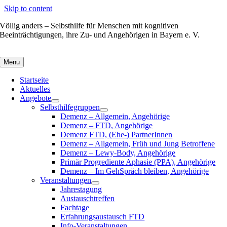
Skip to content
Völlig anders – Selbsthilfe für Menschen mit kognitiven
Beeinträchtigungen, ihre Zu- und Angehörigen in Bayern e. V.
Menu
Startseite
Aktuelles
Angebote
Selbsthilfegruppen
Demenz – Allgemein, Angehörige
Demenz – FTD, Angehörige
Demenz FTD, (Ehe-) PartnerInnen
Demenz – Allgemein, Früh und Jung Betroffene
Demenz – Lewy-Body, Angehörige
Primär Progrediente Aphasie (PPA), Angehörige
Demenz – Im GehSpräch bleiben, Angehörige
Veranstaltungen
Jahrestagung
Austauschtreffen
Fachtage
Erfahrungsaustausch FTD
Info-Veranstaltungen