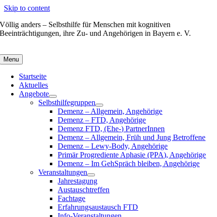
Skip to content
Völlig anders – Selbsthilfe für Menschen mit kognitiven
Beeinträchtigungen, ihre Zu- und Angehörigen in Bayern e. V.
Menu
Startseite
Aktuelles
Angebote
Selbsthilfegruppen
Demenz – Allgemein, Angehörige
Demenz – FTD, Angehörige
Demenz FTD, (Ehe-) PartnerInnen
Demenz – Allgemein, Früh und Jung Betroffene
Demenz – Lewy-Body, Angehörige
Primär Progrediente Aphasie (PPA), Angehörige
Demenz – Im GehSpräch bleiben, Angehörige
Veranstaltungen
Jahrestagung
Austauschtreffen
Fachtage
Erfahrungsaustausch FTD
Info-Veranstaltungen