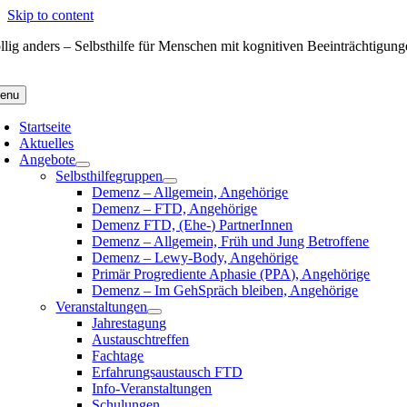
Skip to content
llig anders – Selbsthilfe für Menschen mit kognitiven Beeinträchtigun
enu
Startseite
Aktuelles
Angebote
Selbsthilfegruppen
Demenz – Allgemein, Angehörige
Demenz – FTD, Angehörige
Demenz FTD, (Ehe-) PartnerInnen
Demenz – Allgemein, Früh und Jung Betroffene
Demenz – Lewy-Body, Angehörige
Primär Progrediente Aphasie (PPA), Angehörige
Demenz – Im GehSpräch bleiben, Angehörige
Veranstaltungen
Jahrestagung
Austauschtreffen
Fachtage
Erfahrungsaustausch FTD
Info-Veranstaltungen
Schulungen