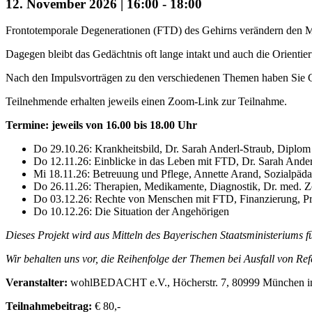
12. November 2026 | 16:00
-
18:00
Frontotemporale Degenerationen (FTD) des Gehirns verändern den M
Dagegen bleibt das Gedächtnis oft lange intakt und auch die Orienti
Nach den Impulsvorträgen zu den verschiedenen Themen haben Sie G
Teilnehmende erhalten jeweils einen Zoom-Link zur Teilnahme.
Termine:
jeweils von 16.00 bis 18.00 Uhr
Do 29.10.26: Krankheitsbild, Dr. Sarah Anderl-Straub, Diplom
Do 12.11.26: Einblicke in das Leben mit FTD, Dr. Sarah Ande
Mi 18.11.26: Betreuung und Pflege, Annette Arand, Sozial
Do 26.11.26: Therapien, Medikamente, Diagnostik, Dr. med. Ze
Do 03.12.26: Rechte von Menschen mit FTD, Finanzierung, Prof
Do 10.12.26: Die Situation der Angehörigen
Dieses Projekt wird aus Mitteln des Bayerischen Staatsministeriums f
Wir behalten uns vor, die Reihenfolge der Themen bei Ausfall von Refe
Veranstalter:
wohlBEDACHT e.V., Höcherstr. 7, 80999 München in K
Teilnahmebeitrag:
€ 80,-