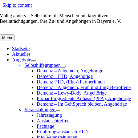
Skip to content
Völlig anders – Selbsthilfe für Menschen mit kognitiven
Beeinträchtigungen, ihre Zu- und Angehörigen in Bayern e. V.
Menu
Startseite
Aktuelles
Angebote
Selbsthilfegruppen
Demenz – Allgemein, Angehörige
Demenz – FTD, Angehörige
Demenz FTD, (Ehe-) PartnerInnen
Demenz – Allgemein, Früh und Jung Betroffene
Demenz – Lewy-Body, Angehörige
Primär Progrediente Aphasie (PPA), Angehörige
Demenz – Im GehSpräch bleiben, Angehörige
Veranstaltungen
Jahrestagung
Austauschtreffen
Fachtage
Erfahrungsaustausch FTD
Info-Veranstaltungen