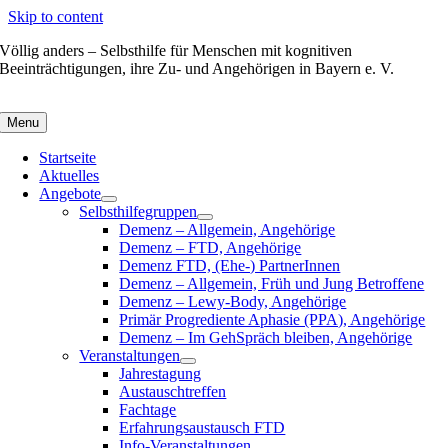
Skip to content
Völlig anders – Selbsthilfe für Menschen mit kognitiven
Beeinträchtigungen, ihre Zu- und Angehörigen in Bayern e. V.
Menu
Startseite
Aktuelles
Angebote
Selbsthilfegruppen
Demenz – Allgemein, Angehörige
Demenz – FTD, Angehörige
Demenz FTD, (Ehe-) PartnerInnen
Demenz – Allgemein, Früh und Jung Betroffene
Demenz – Lewy-Body, Angehörige
Primär Progrediente Aphasie (PPA), Angehörige
Demenz – Im GehSpräch bleiben, Angehörige
Veranstaltungen
Jahrestagung
Austauschtreffen
Fachtage
Erfahrungsaustausch FTD
Info-Veranstaltungen