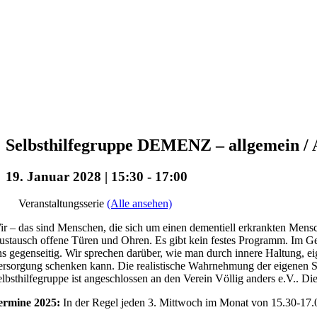
Selbsthilfegruppe DEMENZ – allgemein / A
19. Januar 2028 | 15:30
-
17:00
Veranstaltungsserie
(Alle ansehen)
r – das sind Menschen, die sich um einen dementiell erkrankten Mensc
stausch offene Türen und Ohren. Es gibt kein festes Programm. Im Ge
s gegenseitig. Wir sprechen darüber, wie man durch innere Haltung, ei
rsorgung schenken kann. Die realistische Wahrnehmung der eigenen Situa
lbsthilfegruppe ist angeschlossen an den Verein Völlig anders e.V.. Die
ermine 2025:
In der Regel jeden 3. Mittwoch im Monat von 15.30-17.0