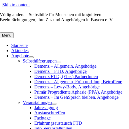
Skip to content
Völlig anders – Selbsthilfe für Menschen mit kognitiven
Beeinträchtigungen, ihre Zu- und Angehörigen in Bayern e. V.
Menu
Startseite
Aktuelles
Angebote
Selbsthilfegruppen
Demenz – Allgemein, Angehörige
Demenz – FTD, Angehörige
Demenz FTD, (Ehe-) PartnerInnen
Demenz – Allgemein, Früh und Jung Betroffene
Demenz – Lewy-Body, Angehörige
Primär Progrediente Aphasie (PPA), Angehörige
Demenz – Im GehSpräch bleiben, Angehörige
Veranstaltungen
Jahrestagung
Austauschtreffen
Fachtage
Erfahrungsaustausch FTD
Info-Veranstaltungen