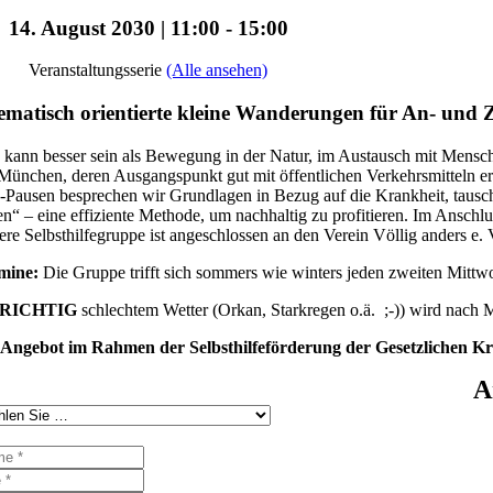
14. August 2030 | 11:00
-
15:00
Veranstaltungsserie
(Alle ansehen)
matisch orientierte kleine Wanderungen für An- un
kann besser sein als Bewegung in der Natur, im Austausch mit Mensche
ünchen, deren Ausgangspunkt gut mit öffentlichen Verkehrsmitteln e
Pausen besprechen wir Grundlagen in Bezug auf die Krankheit, tausch
en“ – eine effiziente Methode, um nachhaltig zu profitieren. Im Ansch
re Selbsthilfegruppe ist angeschlossen an den Verein Völlig anders e. V
mine:
Die Gruppe trifft sich sommers wie winters jeden zweiten Mitt
RICHTIG
schlechtem Wetter (Orkan, Starkregen o.ä. ;-)) wird nach
 Angebot im Rahmen der Selbsthilfeförderung der Gesetzlichen K
A