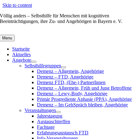
Skip to content
Völlig anders – Selbsthilfe für Menschen mit kognitiven
Beeinträchtigungen, ihre Zu- und Angehörigen in Bayern e. V.
Menu
Startseite
Aktuelles
Angebote
Selbsthilfegruppen
Demenz – Allgemein, Angehörige
Demenz – FTD, Angehörige
Demenz FTD, (Ehe-) PartnerInnen
Demenz – Allgemein, Früh und Jung Betroffene
Demenz – Lewy-Body, Angehörige
Primär Progrediente Aphasie (PPA), Angehörige
Demenz – Im GehSpräch bleiben, Angehörige
Veranstaltungen
Jahrestagung
Austauschtreffen
Fachtage
Erfahrungsaustausch FTD
Info-Veranstaltungen