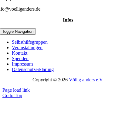
nfo@voelliganders.de
Infos
Toggle Navigation
Selbsthilfegruppen
Veranstaltungen
Kontakt
Spenden
Impressum
Datenschutzerklärung
Copyright © 2026
Völlig anders e.V.
Page load link
Go to Top