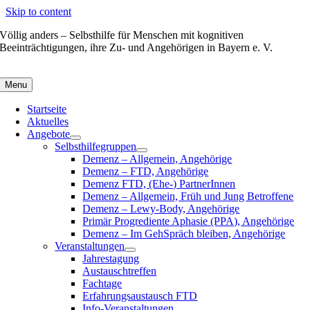
Skip to content
Völlig anders – Selbsthilfe für Menschen mit kognitiven
Beeinträchtigungen, ihre Zu- und Angehörigen in Bayern e. V.
Menu
Startseite
Aktuelles
Angebote
Selbsthilfegruppen
Demenz – Allgemein, Angehörige
Demenz – FTD, Angehörige
Demenz FTD, (Ehe-) PartnerInnen
Demenz – Allgemein, Früh und Jung Betroffene
Demenz – Lewy-Body, Angehörige
Primär Progrediente Aphasie (PPA), Angehörige
Demenz – Im GehSpräch bleiben, Angehörige
Veranstaltungen
Jahrestagung
Austauschtreffen
Fachtage
Erfahrungsaustausch FTD
Info-Veranstaltungen