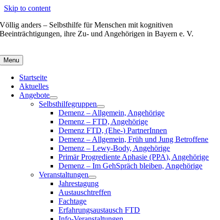
Skip to content
Völlig anders – Selbsthilfe für Menschen mit kognitiven
Beeinträchtigungen, ihre Zu- und Angehörigen in Bayern e. V.
Menu
Startseite
Aktuelles
Angebote
Selbsthilfegruppen
Demenz – Allgemein, Angehörige
Demenz – FTD, Angehörige
Demenz FTD, (Ehe-) PartnerInnen
Demenz – Allgemein, Früh und Jung Betroffene
Demenz – Lewy-Body, Angehörige
Primär Progrediente Aphasie (PPA), Angehörige
Demenz – Im GehSpräch bleiben, Angehörige
Veranstaltungen
Jahrestagung
Austauschtreffen
Fachtage
Erfahrungsaustausch FTD
Info-Veranstaltungen