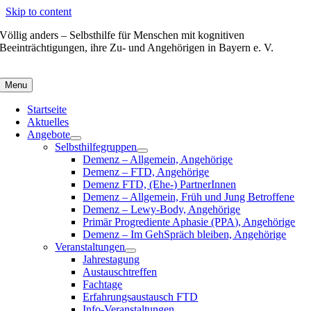
Skip to content
Völlig anders – Selbsthilfe für Menschen mit kognitiven
Beeinträchtigungen, ihre Zu- und Angehörigen in Bayern e. V.
Menu
Startseite
Aktuelles
Angebote
Selbsthilfegruppen
Demenz – Allgemein, Angehörige
Demenz – FTD, Angehörige
Demenz FTD, (Ehe-) PartnerInnen
Demenz – Allgemein, Früh und Jung Betroffene
Demenz – Lewy-Body, Angehörige
Primär Progrediente Aphasie (PPA), Angehörige
Demenz – Im GehSpräch bleiben, Angehörige
Veranstaltungen
Jahrestagung
Austauschtreffen
Fachtage
Erfahrungsaustausch FTD
Info-Veranstaltungen