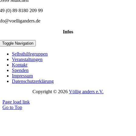
0999 München
49 (0) 89 8180 209 99
nfo@voelliganders.de
Infos
Toggle Navigation
Selbsthilfegruppen
Veranstaltungen
Kontakt
Spenden
Impressum
Datenschutzerklärung
Copyright © 2026
Völlig anders e.V.
Page load link
Go to Top