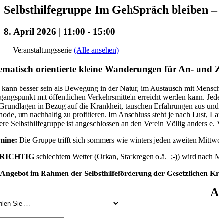
Selbsthilfegruppe Im GehSpräch bleiben – 
8. April 2026 | 11:00
-
15:00
Veranstaltungsserie
(Alle ansehen)
matisch orientierte kleine Wanderungen für An- un
kann besser sein als Bewegung in der Natur, im Austausch mit Mensche
angspunkt mit öffentlichen Verkehrsmitteln erreicht werden kann. J
Grundlagen in Bezug auf die Krankheit, tauschen Erfahrungen aus und 
ode, um nachhaltig zu profitieren. Im Anschluss steht je nach Lust, 
re Selbsthilfegruppe ist angeschlossen an den Verein Völlig anders e. V
mine:
Die Gruppe trifft sich sommers wie winters jeden zweiten Mitt
RICHTIG
schlechtem Wetter (Orkan, Starkregen o.ä. ;-)) wird nach
 Angebot im Rahmen der Selbsthilfeförderung der Gesetzlichen K
A