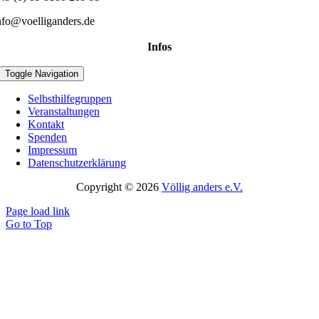
nfo@voelliganders.de
Infos
Toggle Navigation
Selbsthilfegruppen
Veranstaltungen
Kontakt
Spenden
Impressum
Datenschutzerklärung
Copyright © 2026
Völlig anders e.V.
Page load link
Go to Top