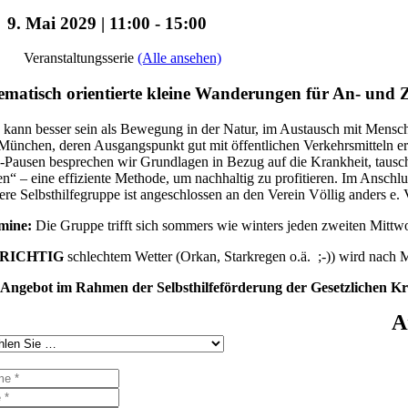
9. Mai 2029 | 11:00
-
15:00
Veranstaltungsserie
(Alle ansehen)
matisch orientierte kleine Wanderungen für An- un
kann besser sein als Bewegung in der Natur, im Austausch mit Mensche
ünchen, deren Ausgangspunkt gut mit öffentlichen Verkehrsmitteln e
Pausen besprechen wir Grundlagen in Bezug auf die Krankheit, tausch
en“ – eine effiziente Methode, um nachhaltig zu profitieren. Im Ansch
re Selbsthilfegruppe ist angeschlossen an den Verein Völlig anders e. V
mine:
Die Gruppe trifft sich sommers wie winters jeden zweiten Mitt
RICHTIG
schlechtem Wetter (Orkan, Starkregen o.ä. ;-)) wird nach
 Angebot im Rahmen der Selbsthilfeförderung der Gesetzlichen K
A