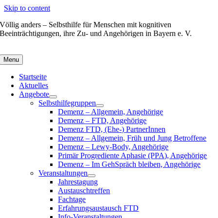
Skip to content
Völlig anders – Selbsthilfe für Menschen mit kognitiven
Beeinträchtigungen, ihre Zu- und Angehörigen in Bayern e. V.
Menu
Startseite
Aktuelles
Angebote
Selbsthilfegruppen
Demenz – Allgemein, Angehörige
Demenz – FTD, Angehörige
Demenz FTD, (Ehe-) PartnerInnen
Demenz – Allgemein, Früh und Jung Betroffene
Demenz – Lewy-Body, Angehörige
Primär Progrediente Aphasie (PPA), Angehörige
Demenz – Im GehSpräch bleiben, Angehörige
Veranstaltungen
Jahrestagung
Austauschtreffen
Fachtage
Erfahrungsaustausch FTD
Info-Veranstaltungen