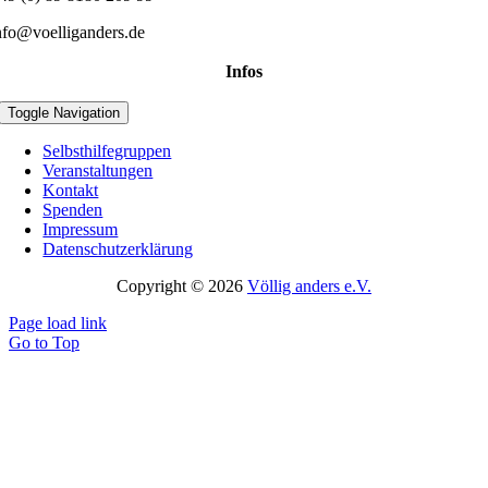
nfo@voelliganders.de
Infos
Toggle Navigation
Selbsthilfegruppen
Veranstaltungen
Kontakt
Spenden
Impressum
Datenschutzerklärung
Copyright © 2026
Völlig anders e.V.
Page load link
Go to Top