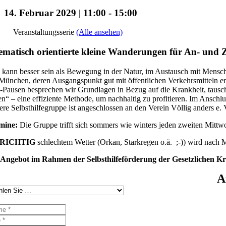
14. Februar 2029 | 11:00
-
15:00
Veranstaltungsserie
(Alle ansehen)
matisch orientierte kleine Wanderungen für An- un
kann besser sein als Bewegung in der Natur, im Austausch mit Mensche
ünchen, deren Ausgangspunkt gut mit öffentlichen Verkehrsmitteln e
Pausen besprechen wir Grundlagen in Bezug auf die Krankheit, tausch
en“ – eine effiziente Methode, um nachhaltig zu profitieren. Im Ansch
re Selbsthilfegruppe ist angeschlossen an den Verein Völlig anders e. V
mine:
Die Gruppe trifft sich sommers wie winters jeden zweiten Mitt
RICHTIG
schlechtem Wetter (Orkan, Starkregen o.ä. ;-)) wird nach
 Angebot im Rahmen der Selbsthilfeförderung der Gesetzlichen K
A