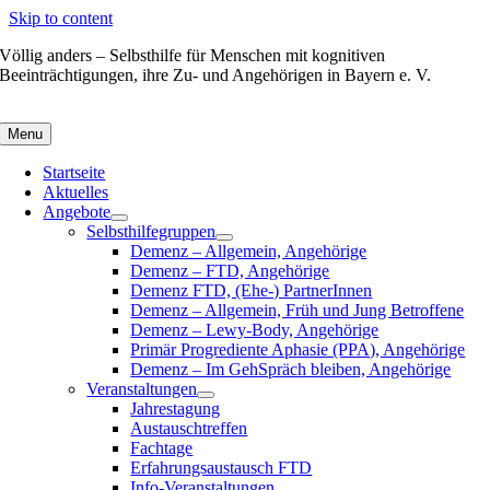
Skip to content
Völlig anders – Selbsthilfe für Menschen mit kognitiven
Beeinträchtigungen, ihre Zu- und Angehörigen in Bayern e. V.
Menu
Startseite
Aktuelles
Angebote
Selbsthilfegruppen
Demenz – Allgemein, Angehörige
Demenz – FTD, Angehörige
Demenz FTD, (Ehe-) PartnerInnen
Demenz – Allgemein, Früh und Jung Betroffene
Demenz – Lewy-Body, Angehörige
Primär Progrediente Aphasie (PPA), Angehörige
Demenz – Im GehSpräch bleiben, Angehörige
Veranstaltungen
Jahrestagung
Austauschtreffen
Fachtage
Erfahrungsaustausch FTD
Info-Veranstaltungen