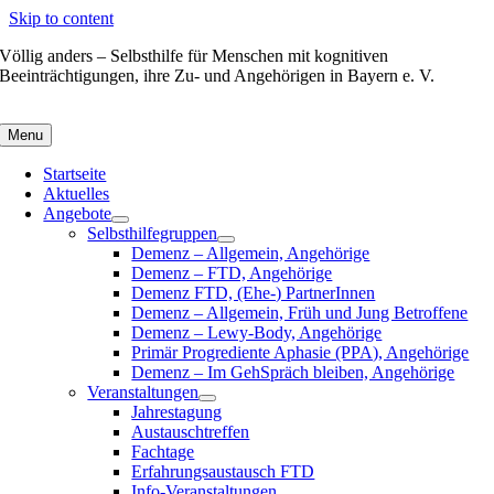
Skip to content
Völlig anders – Selbsthilfe für Menschen mit kognitiven
Beeinträchtigungen, ihre Zu- und Angehörigen in Bayern e. V.
Menu
Startseite
Aktuelles
Angebote
Selbsthilfegruppen
Demenz – Allgemein, Angehörige
Demenz – FTD, Angehörige
Demenz FTD, (Ehe-) PartnerInnen
Demenz – Allgemein, Früh und Jung Betroffene
Demenz – Lewy-Body, Angehörige
Primär Progrediente Aphasie (PPA), Angehörige
Demenz – Im GehSpräch bleiben, Angehörige
Veranstaltungen
Jahrestagung
Austauschtreffen
Fachtage
Erfahrungsaustausch FTD
Info-Veranstaltungen