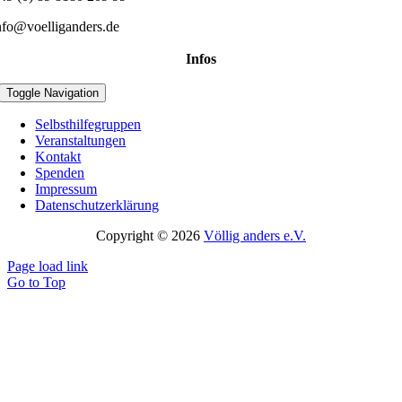
nfo@voelliganders.de
Infos
Toggle Navigation
Selbsthilfegruppen
Veranstaltungen
Kontakt
Spenden
Impressum
Datenschutzerklärung
Copyright © 2026
Völlig anders e.V.
Page load link
Go to Top