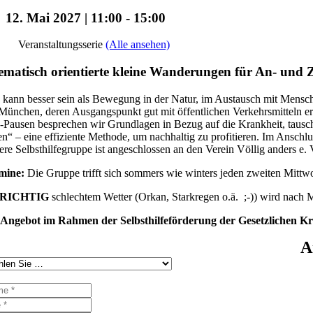
12. Mai 2027 | 11:00
-
15:00
Veranstaltungsserie
(Alle ansehen)
matisch orientierte kleine Wanderungen für An- un
kann besser sein als Bewegung in der Natur, im Austausch mit Mensche
ünchen, deren Ausgangspunkt gut mit öffentlichen Verkehrsmitteln e
Pausen besprechen wir Grundlagen in Bezug auf die Krankheit, tausch
en“ – eine effiziente Methode, um nachhaltig zu profitieren. Im Ansch
re Selbsthilfegruppe ist angeschlossen an den Verein Völlig anders e. V
mine:
Die Gruppe trifft sich sommers wie winters jeden zweiten Mitt
RICHTIG
schlechtem Wetter (Orkan, Starkregen o.ä. ;-)) wird nach
 Angebot im Rahmen der Selbsthilfeförderung der Gesetzlichen K
A