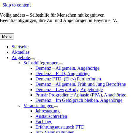
Skip to content
Völlig anders – Selbsthilfe für Menschen mit kognitiven
Beeinträchtigungen, ihre Zu- und Angehörigen in Bayern e. V.
Menu
Startseite
Aktuelles
Angebote
Selbsthilfegruppen
Demenz – Allgemein, Angehörige
Demenz – FTD, Angehörige
Demenz FTD, (Ehe-) PartnerInnen
Demenz – Allgemein, Früh und Jung Betroffene
Demenz – Lewy-Body, Angehörige
Primär Progrediente Aphasie (PPA), Angehörige
Demenz – Im GehSpräch bleiben, Angehörige
Veranstaltungen
Jahrestagung
Austauschtreffen
Fachtage
Erfahrungsaustausch FTD
Info-Veranstaltungen