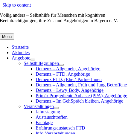
Skip to content
Völlig anders – Selbsthilfe für Menschen mit kognitiven
Beeinträchtigungen, ihre Zu- und Angehörigen in Bayern e. V.
Menu
Startseite
Aktuelles
Angebote
Selbsthilfegruppen
Demenz – Allgemein, Angehörige
Demenz – FTD, Angehörige
Demenz FTD, (Ehe-) PartnerInnen
Demenz – Allgemein, Früh und Jung Betroffene
Demenz – Lewy-Body, Angehörige
Primär Progrediente Aphasie (PPA), Angehörige
Demenz – Im GehSpräch bleiben, Angehörige
Veranstaltungen
Jahrestagung
Austauschtreffen
Fachtage
Erfahrungsaustausch FTD
Info-Veranstaltungen