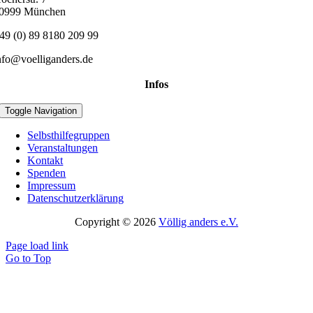
0999 München
49 (0) 89 8180 209 99
nfo@voelliganders.de
Infos
Toggle Navigation
Selbsthilfegruppen
Veranstaltungen
Kontakt
Spenden
Impressum
Datenschutzerklärung
Copyright © 2026
Völlig anders e.V.
Page load link
Go to Top