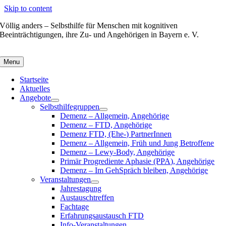
Skip to content
Völlig anders – Selbsthilfe für Menschen mit kognitiven
Beeinträchtigungen, ihre Zu- und Angehörigen in Bayern e. V.
Menu
Startseite
Aktuelles
Angebote
Selbsthilfegruppen
Demenz – Allgemein, Angehörige
Demenz – FTD, Angehörige
Demenz FTD, (Ehe-) PartnerInnen
Demenz – Allgemein, Früh und Jung Betroffene
Demenz – Lewy-Body, Angehörige
Primär Progrediente Aphasie (PPA), Angehörige
Demenz – Im GehSpräch bleiben, Angehörige
Veranstaltungen
Jahrestagung
Austauschtreffen
Fachtage
Erfahrungsaustausch FTD
Info-Veranstaltungen