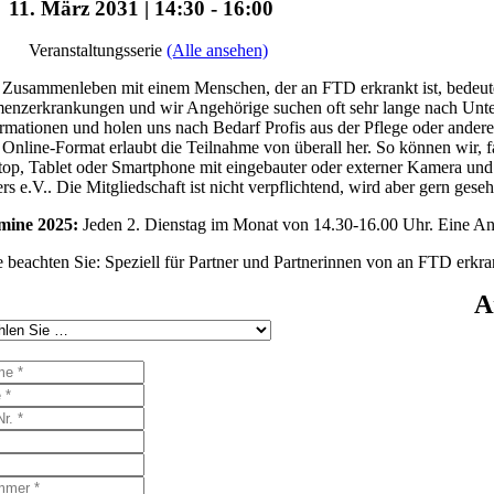
11. März 2031 | 14:30
-
16:00
Veranstaltungsserie
(Alle ansehen)
Zusammenleben mit einem Menschen, der an FTD erkrankt ist, bedeutet 
nzerkrankungen und wir Angehörige suchen oft sehr lange nach Unters
rmationen und holen uns nach Bedarf Profis aus der Pflege oder ander
Online-Format erlaubt die Teilnahme von überall her. So können wir, f
op, Tablet oder Smartphone mit eingebauter oder externer Kamera und 
rs e.V.. Die Mitgliedschaft ist nicht verpflichtend, wird aber gern gese
mine 2025:
Jeden 2. Dienstag im Monat von 14.30-16.00 Uhr. Eine Anme
e beachten Sie: Speziell für Partner und Partnerinnen von an FTD erk
A