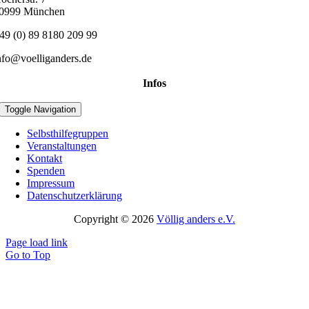
0999 München
49 (0) 89 8180 209 99
nfo@voelliganders.de
Infos
Toggle Navigation
Selbsthilfegruppen
Veranstaltungen
Kontakt
Spenden
Impressum
Datenschutzerklärung
Copyright © 2026
Völlig anders e.V.
Page load link
Go to Top