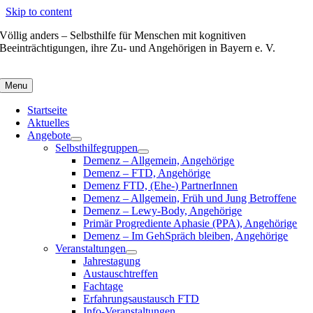
Skip to content
Völlig anders – Selbsthilfe für Menschen mit kognitiven
Beeinträchtigungen, ihre Zu- und Angehörigen in Bayern e. V.
Menu
Startseite
Aktuelles
Angebote
Selbsthilfegruppen
Demenz – Allgemein, Angehörige
Demenz – FTD, Angehörige
Demenz FTD, (Ehe-) PartnerInnen
Demenz – Allgemein, Früh und Jung Betroffene
Demenz – Lewy-Body, Angehörige
Primär Progrediente Aphasie (PPA), Angehörige
Demenz – Im GehSpräch bleiben, Angehörige
Veranstaltungen
Jahrestagung
Austauschtreffen
Fachtage
Erfahrungsaustausch FTD
Info-Veranstaltungen