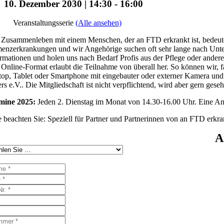
10. Dezember 2030 | 14:30
-
16:00
Veranstaltungsserie
(Alle ansehen)
Zusammenleben mit einem Menschen, der an FTD erkrankt ist, bedeutet 
nzerkrankungen und wir Angehörige suchen oft sehr lange nach Unters
rmationen und holen uns nach Bedarf Profis aus der Pflege oder ander
Online-Format erlaubt die Teilnahme von überall her. So können wir, f
op, Tablet oder Smartphone mit eingebauter oder externer Kamera und 
rs e.V.. Die Mitgliedschaft ist nicht verpflichtend, wird aber gern gese
mine 2025:
Jeden 2. Dienstag im Monat von 14.30-16.00 Uhr. Eine Anme
e beachten Sie: Speziell für Partner und Partnerinnen von an FTD erk
A