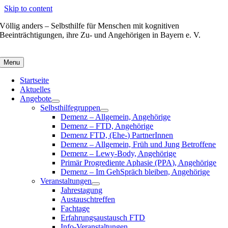
Skip to content
Völlig anders – Selbsthilfe für Menschen mit kognitiven
Beeinträchtigungen, ihre Zu- und Angehörigen in Bayern e. V.
Menu
Startseite
Aktuelles
Angebote
Selbsthilfegruppen
Demenz – Allgemein, Angehörige
Demenz – FTD, Angehörige
Demenz FTD, (Ehe-) PartnerInnen
Demenz – Allgemein, Früh und Jung Betroffene
Demenz – Lewy-Body, Angehörige
Primär Progrediente Aphasie (PPA), Angehörige
Demenz – Im GehSpräch bleiben, Angehörige
Veranstaltungen
Jahrestagung
Austauschtreffen
Fachtage
Erfahrungsaustausch FTD
Info-Veranstaltungen