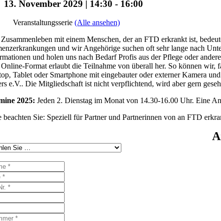
13. November 2029 | 14:30
-
16:00
Veranstaltungsserie
(Alle ansehen)
Zusammenleben mit einem Menschen, der an FTD erkrankt ist, bedeutet 
nzerkrankungen und wir Angehörige suchen oft sehr lange nach Unters
rmationen und holen uns nach Bedarf Profis aus der Pflege oder ander
Online-Format erlaubt die Teilnahme von überall her. So können wir, f
op, Tablet oder Smartphone mit eingebauter oder externer Kamera und 
rs e.V.. Die Mitgliedschaft ist nicht verpflichtend, wird aber gern gese
mine 2025:
Jeden 2. Dienstag im Monat von 14.30-16.00 Uhr. Eine Anme
e beachten Sie: Speziell für Partner und Partnerinnen von an FTD erk
A