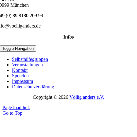
0999 München
49 (0) 89 8180 209 99
nfo@voelliganders.de
Infos
Toggle Navigation
Selbsthilfegruppen
Veranstaltungen
Kontakt
Spenden
Impressum
Datenschutzerklärung
Copyright © 2026
Völlig anders e.V.
Page load link
Go to Top