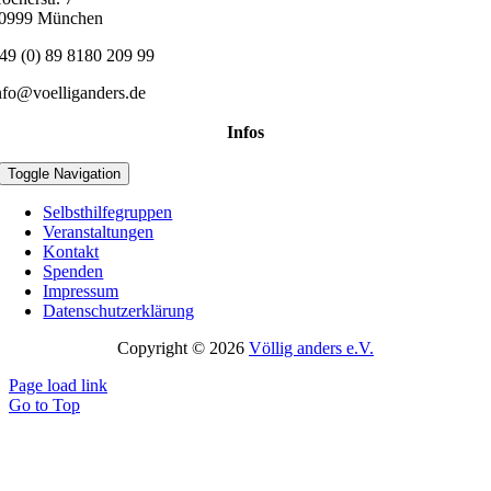
0999 München
49 (0) 89 8180 209 99
nfo@voelliganders.de
Infos
Toggle Navigation
Selbsthilfegruppen
Veranstaltungen
Kontakt
Spenden
Impressum
Datenschutzerklärung
Copyright © 2026
Völlig anders e.V.
Page load link
Go to Top