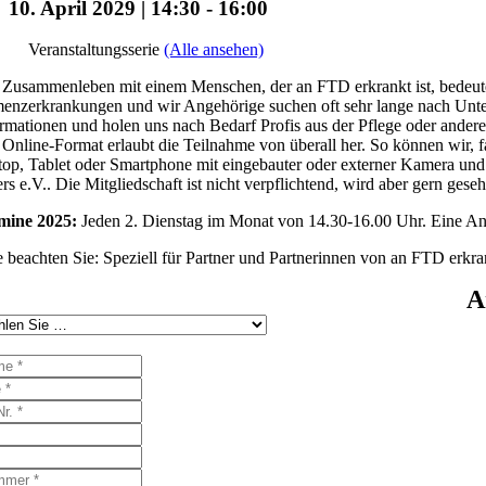
10. April 2029 | 14:30
-
16:00
Veranstaltungsserie
(Alle ansehen)
Zusammenleben mit einem Menschen, der an FTD erkrankt ist, bedeutet 
nzerkrankungen und wir Angehörige suchen oft sehr lange nach Unters
rmationen und holen uns nach Bedarf Profis aus der Pflege oder ander
Online-Format erlaubt die Teilnahme von überall her. So können wir, f
op, Tablet oder Smartphone mit eingebauter oder externer Kamera und 
rs e.V.. Die Mitgliedschaft ist nicht verpflichtend, wird aber gern gese
mine 2025:
Jeden 2. Dienstag im Monat von 14.30-16.00 Uhr. Eine Anme
e beachten Sie: Speziell für Partner und Partnerinnen von an FTD erk
A