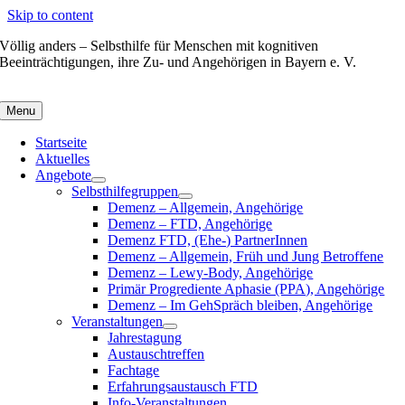
Skip to content
Völlig anders – Selbsthilfe für Menschen mit kognitiven
Beeinträchtigungen, ihre Zu- und Angehörigen in Bayern e. V.
Menu
Startseite
Aktuelles
Angebote
Selbsthilfegruppen
Demenz – Allgemein, Angehörige
Demenz – FTD, Angehörige
Demenz FTD, (Ehe-) PartnerInnen
Demenz – Allgemein, Früh und Jung Betroffene
Demenz – Lewy-Body, Angehörige
Primär Progrediente Aphasie (PPA), Angehörige
Demenz – Im GehSpräch bleiben, Angehörige
Veranstaltungen
Jahrestagung
Austauschtreffen
Fachtage
Erfahrungsaustausch FTD
Info-Veranstaltungen