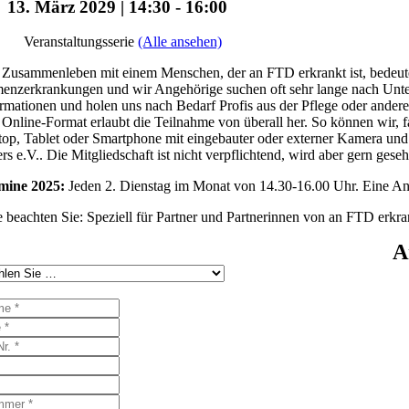
13. März 2029 | 14:30
-
16:00
Veranstaltungsserie
(Alle ansehen)
Zusammenleben mit einem Menschen, der an FTD erkrankt ist, bedeutet 
nzerkrankungen und wir Angehörige suchen oft sehr lange nach Unters
rmationen und holen uns nach Bedarf Profis aus der Pflege oder ander
Online-Format erlaubt die Teilnahme von überall her. So können wir, f
op, Tablet oder Smartphone mit eingebauter oder externer Kamera und 
rs e.V.. Die Mitgliedschaft ist nicht verpflichtend, wird aber gern gese
mine 2025:
Jeden 2. Dienstag im Monat von 14.30-16.00 Uhr. Eine Anme
e beachten Sie: Speziell für Partner und Partnerinnen von an FTD erk
A