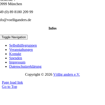
0999 München
49 (0) 89 8180 209 99
nfo@voelliganders.de
Infos
Toggle Navigation
Selbsthilfegruppen
Veranstaltungen
Kontakt
Spenden
Impressum
Datenschutzerklärung
Copyright © 2026
Völlig anders e.V.
Page load link
Go to Top