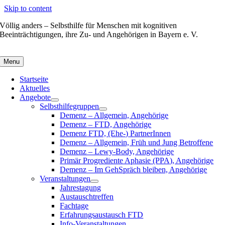
Skip to content
Völlig anders – Selbsthilfe für Menschen mit kognitiven
Beeinträchtigungen, ihre Zu- und Angehörigen in Bayern e. V.
Menu
Startseite
Aktuelles
Angebote
Selbsthilfegruppen
Demenz – Allgemein, Angehörige
Demenz – FTD, Angehörige
Demenz FTD, (Ehe-) PartnerInnen
Demenz – Allgemein, Früh und Jung Betroffene
Demenz – Lewy-Body, Angehörige
Primär Progrediente Aphasie (PPA), Angehörige
Demenz – Im GehSpräch bleiben, Angehörige
Veranstaltungen
Jahrestagung
Austauschtreffen
Fachtage
Erfahrungsaustausch FTD
Info-Veranstaltungen