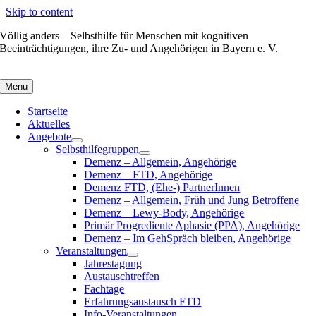
Skip to content
Völlig anders – Selbsthilfe für Menschen mit kognitiven
Beeinträchtigungen, ihre Zu- und Angehörigen in Bayern e. V.
Menu
Startseite
Aktuelles
Angebote
Selbsthilfegruppen
Demenz – Allgemein, Angehörige
Demenz – FTD, Angehörige
Demenz FTD, (Ehe-) PartnerInnen
Demenz – Allgemein, Früh und Jung Betroffene
Demenz – Lewy-Body, Angehörige
Primär Progrediente Aphasie (PPA), Angehörige
Demenz – Im GehSpräch bleiben, Angehörige
Veranstaltungen
Jahrestagung
Austauschtreffen
Fachtage
Erfahrungsaustausch FTD
Info-Veranstaltungen