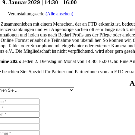
9. Januar 2029 | 14:30
-
16:00
Veranstaltungsserie
(Alle ansehen)
Zusammenleben mit einem Menschen, der an FTD erkrankt ist, bedeutet 
nzerkrankungen und wir Angehörige suchen oft sehr lange nach Unters
rmationen und holen uns nach Bedarf Profis aus der Pflege oder ander
Online-Format erlaubt die Teilnahme von überall her. So können wir, f
op, Tablet oder Smartphone mit eingebauter oder externer Kamera und 
rs e.V.. Die Mitgliedschaft ist nicht verpflichtend, wird aber gern gese
mine 2025:
Jeden 2. Dienstag im Monat von 14.30-16.00 Uhr. Eine Anme
e beachten Sie: Speziell für Partner und Partnerinnen von an FTD erk
A