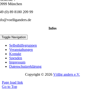
0999 München
49 (0) 89 8180 209 99
nfo@voelliganders.de
Infos
Toggle Navigation
Selbsthilfegruppen
Veranstaltungen
Kontakt
Spenden
Impressum
Datenschutzerklärung
Copyright © 2026
Völlig anders e.V.
Page load link
Go to Top