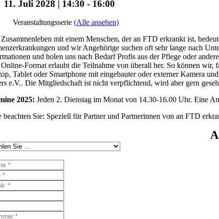
11. Juli 2028 | 14:30
-
16:00
Veranstaltungsserie
(Alle ansehen)
Zusammenleben mit einem Menschen, der an FTD erkrankt ist, bedeutet 
nzerkrankungen und wir Angehörige suchen oft sehr lange nach Unters
rmationen und holen uns nach Bedarf Profis aus der Pflege oder ander
Online-Format erlaubt die Teilnahme von überall her. So können wir, f
op, Tablet oder Smartphone mit eingebauter oder externer Kamera und 
rs e.V.. Die Mitgliedschaft ist nicht verpflichtend, wird aber gern gese
mine 2025:
Jeden 2. Dienstag im Monat von 14.30-16.00 Uhr. Eine Anme
e beachten Sie: Speziell für Partner und Partnerinnen von an FTD erk
A