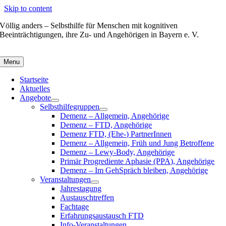
Skip to content
Völlig anders – Selbsthilfe für Menschen mit kognitiven
Beeinträchtigungen, ihre Zu- und Angehörigen in Bayern e. V.
Menu
Startseite
Aktuelles
Angebote
Selbsthilfegruppen
Demenz – Allgemein, Angehörige
Demenz – FTD, Angehörige
Demenz FTD, (Ehe-) PartnerInnen
Demenz – Allgemein, Früh und Jung Betroffene
Demenz – Lewy-Body, Angehörige
Primär Progrediente Aphasie (PPA), Angehörige
Demenz – Im GehSpräch bleiben, Angehörige
Veranstaltungen
Jahrestagung
Austauschtreffen
Fachtage
Erfahrungsaustausch FTD
Info-Veranstaltungen