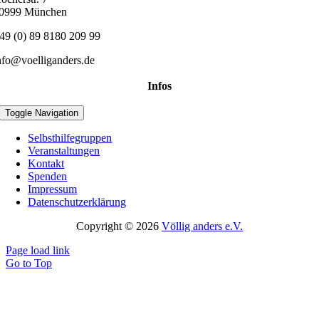
0999 München
49 (0) 89 8180 209 99
nfo@voelliganders.de
Infos
Toggle Navigation
Selbsthilfegruppen
Veranstaltungen
Kontakt
Spenden
Impressum
Datenschutzerklärung
Copyright © 2026
Völlig anders e.V.
Page load link
Go to Top