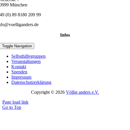
0999 München
49 (0) 89 8180 209 99
nfo@voelliganders.de
Infos
Toggle Navigation
Selbsthilfegruppen
Veranstaltungen
Kontakt
Spenden
Impressum
Datenschutzerklärung
Copyright © 2026
Völlig anders e.V.
Page load link
Go to Top