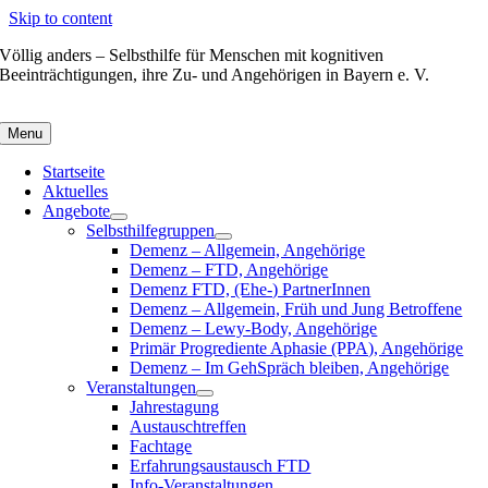
Skip to content
Völlig anders – Selbsthilfe für Menschen mit kognitiven
Beeinträchtigungen, ihre Zu- und Angehörigen in Bayern e. V.
Menu
Startseite
Aktuelles
Angebote
Selbsthilfegruppen
Demenz – Allgemein, Angehörige
Demenz – FTD, Angehörige
Demenz FTD, (Ehe-) PartnerInnen
Demenz – Allgemein, Früh und Jung Betroffene
Demenz – Lewy-Body, Angehörige
Primär Progrediente Aphasie (PPA), Angehörige
Demenz – Im GehSpräch bleiben, Angehörige
Veranstaltungen
Jahrestagung
Austauschtreffen
Fachtage
Erfahrungsaustausch FTD
Info-Veranstaltungen