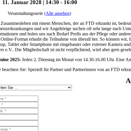
11. Januar 2028 | 14:30
-
16:00
Veranstaltungsserie
(Alle ansehen)
Zusammenleben mit einem Menschen, der an FTD erkrankt ist, bedeutet 
nzerkrankungen und wir Angehörige suchen oft sehr lange nach Unters
rmationen und holen uns nach Bedarf Profis aus der Pflege oder ander
Online-Format erlaubt die Teilnahme von überall her. So können wir, f
op, Tablet oder Smartphone mit eingebauter oder externer Kamera und 
rs e.V.. Die Mitgliedschaft ist nicht verpflichtend, wird aber gern gese
mine 2025:
Jeden 2. Dienstag im Monat von 14.30-16.00 Uhr. Eine Anme
e beachten Sie: Speziell für Partner und Partnerinnen von an FTD erk
A