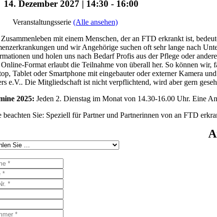
14. Dezember 2027 | 14:30
-
16:00
Veranstaltungsserie
(Alle ansehen)
Zusammenleben mit einem Menschen, der an FTD erkrankt ist, bedeutet 
nzerkrankungen und wir Angehörige suchen oft sehr lange nach Unters
rmationen und holen uns nach Bedarf Profis aus der Pflege oder ander
Online-Format erlaubt die Teilnahme von überall her. So können wir, f
op, Tablet oder Smartphone mit eingebauter oder externer Kamera und 
rs e.V.. Die Mitgliedschaft ist nicht verpflichtend, wird aber gern gese
mine 2025:
Jeden 2. Dienstag im Monat von 14.30-16.00 Uhr. Eine Anme
e beachten Sie: Speziell für Partner und Partnerinnen von an FTD erk
A