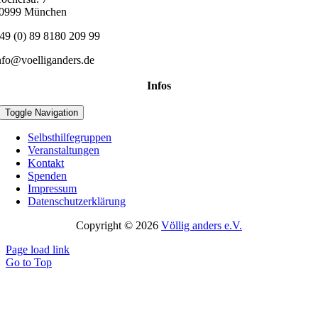
0999 München
49 (0) 89 8180 209 99
nfo@voelliganders.de
Infos
Toggle Navigation
Selbsthilfegruppen
Veranstaltungen
Kontakt
Spenden
Impressum
Datenschutzerklärung
Copyright © 2026
Völlig anders e.V.
Page load link
Go to Top