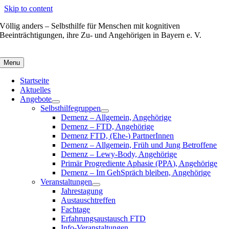
Skip to content
Völlig anders – Selbsthilfe für Menschen mit kognitiven
Beeinträchtigungen, ihre Zu- und Angehörigen in Bayern e. V.
Menu
Startseite
Aktuelles
Angebote
Selbsthilfegruppen
Demenz – Allgemein, Angehörige
Demenz – FTD, Angehörige
Demenz FTD, (Ehe-) PartnerInnen
Demenz – Allgemein, Früh und Jung Betroffene
Demenz – Lewy-Body, Angehörige
Primär Progrediente Aphasie (PPA), Angehörige
Demenz – Im GehSpräch bleiben, Angehörige
Veranstaltungen
Jahrestagung
Austauschtreffen
Fachtage
Erfahrungsaustausch FTD
Info-Veranstaltungen