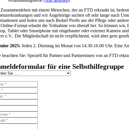
Veranstaltungsserie
(Alle ansehen)
Zusammenleben mit einem Menschen, der an FTD erkrankt ist, bedeutet 
nzerkrankungen und wir Angehörige suchen oft sehr lange nach Unters
rmationen und holen uns nach Bedarf Profis aus der Pflege oder ander
Online-Format erlaubt die Teilnahme von überall her. So können wir, f
op, Tablet oder Smartphone mit eingebauter oder externer Kamera und 
rs e.V.. Die Mitgliedschaft ist nicht verpflichtend, wird aber gern gese
mine 2025:
Jeden 2. Dienstag im Monat von 14.30-16.00 Uhr. Eine Anme
e beachten Sie: Speziell für Partner und Partnerinnen von an FTD erk
meldeformular für eine Selbsthilfegruppe