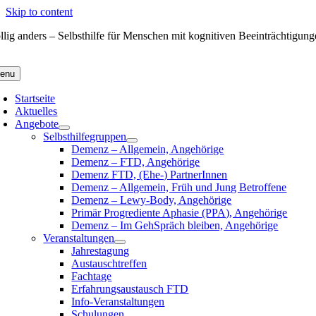
Skip to content
llig anders – Selbsthilfe für Menschen mit kognitiven Beeinträchtigun
enu
Startseite
Aktuelles
Angebote
Selbsthilfegruppen
Demenz – Allgemein, Angehörige
Demenz – FTD, Angehörige
Demenz FTD, (Ehe-) PartnerInnen
Demenz – Allgemein, Früh und Jung Betroffene
Demenz – Lewy-Body, Angehörige
Primär Progrediente Aphasie (PPA), Angehörige
Demenz – Im GehSpräch bleiben, Angehörige
Veranstaltungen
Jahrestagung
Austauschtreffen
Fachtage
Erfahrungsaustausch FTD
Info-Veranstaltungen
Schulungen