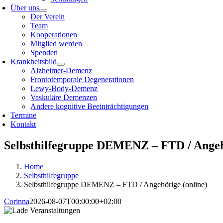
Über uns
Der Verein
Team
Kooperationen
Mitglied werden
Spenden
Krankheitsbild
Alzheimer-Demenz
Frontotemporale Degenerationen
Lewy-Body-Demenz
Vaskuläre Demenzen
Andere kognitive Beeinträchtigungen
Termine
Kontakt
Selbsthilfegruppe DEMENZ – FTD / Angehö
Home
Selbsthilfegruppe
Selbsthilfegruppe DEMENZ – FTD / Angehörige (online)
Corinna
2026-08-07T00:00:00+02:00