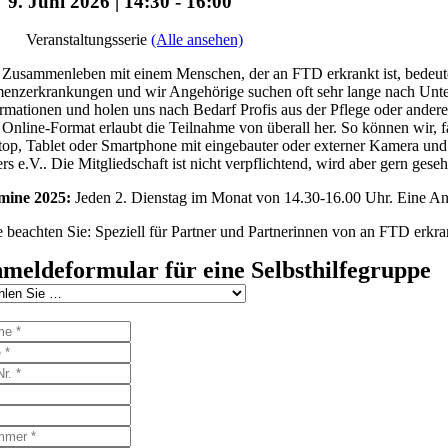
9. Juni 2026 | 14:30
-
16:00
Veranstaltungsserie
(Alle ansehen)
Zusammenleben mit einem Menschen, der an FTD erkrankt ist, bedeutet 
nzerkrankungen und wir Angehörige suchen oft sehr lange nach Unters
rmationen und holen uns nach Bedarf Profis aus der Pflege oder ander
Online-Format erlaubt die Teilnahme von überall her. So können wir, f
op, Tablet oder Smartphone mit eingebauter oder externer Kamera und 
rs e.V.. Die Mitgliedschaft ist nicht verpflichtend, wird aber gern gese
mine 2025:
Jeden 2. Dienstag im Monat von 14.30-16.00 Uhr. Eine Anme
e beachten Sie: Speziell für Partner und Partnerinnen von an FTD erk
meldeformular für eine Selbsthilfegruppe