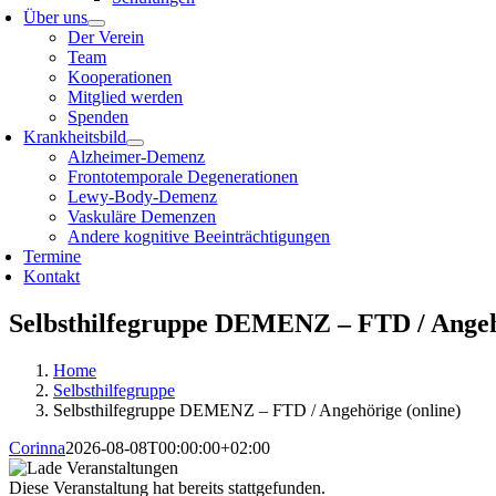
Über uns
Der Verein
Team
Kooperationen
Mitglied werden
Spenden
Krankheitsbild
Alzheimer-Demenz
Frontotemporale Degenerationen
Lewy-Body-Demenz
Vaskuläre Demenzen
Andere kognitive Beeinträchtigungen
Termine
Kontakt
Selbsthilfegruppe DEMENZ – FTD / Angehö
Home
Selbsthilfegruppe
Selbsthilfegruppe DEMENZ – FTD / Angehörige (online)
Corinna
2026-08-08T00:00:00+02:00
Diese Veranstaltung hat bereits stattgefunden.