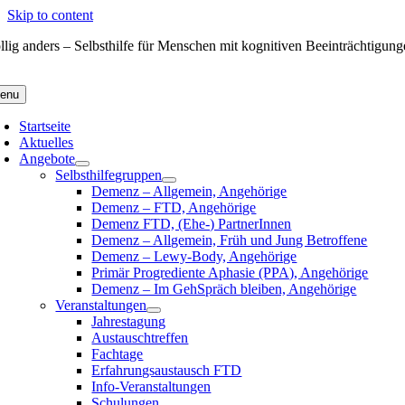
Skip to content
llig anders – Selbsthilfe für Menschen mit kognitiven Beeinträchtigun
enu
Startseite
Aktuelles
Angebote
Selbsthilfegruppen
Demenz – Allgemein, Angehörige
Demenz – FTD, Angehörige
Demenz FTD, (Ehe-) PartnerInnen
Demenz – Allgemein, Früh und Jung Betroffene
Demenz – Lewy-Body, Angehörige
Primär Progrediente Aphasie (PPA), Angehörige
Demenz – Im GehSpräch bleiben, Angehörige
Veranstaltungen
Jahrestagung
Austauschtreffen
Fachtage
Erfahrungsaustausch FTD
Info-Veranstaltungen
Schulungen