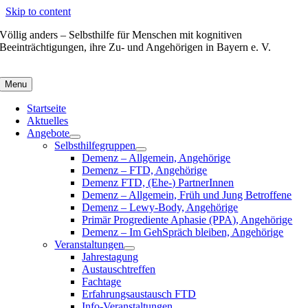
Skip to content
Völlig anders – Selbsthilfe für Menschen mit kognitiven
Beeinträchtigungen, ihre Zu- und Angehörigen in Bayern e. V.
Menu
Startseite
Aktuelles
Angebote
Selbsthilfegruppen
Demenz – Allgemein, Angehörige
Demenz – FTD, Angehörige
Demenz FTD, (Ehe-) PartnerInnen
Demenz – Allgemein, Früh und Jung Betroffene
Demenz – Lewy-Body, Angehörige
Primär Progrediente Aphasie (PPA), Angehörige
Demenz – Im GehSpräch bleiben, Angehörige
Veranstaltungen
Jahrestagung
Austauschtreffen
Fachtage
Erfahrungsaustausch FTD
Info-Veranstaltungen