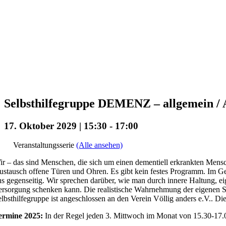
Selbsthilfegruppe DEMENZ – allgemein / A
17. Oktober 2029 | 15:30
-
17:00
Veranstaltungsserie
(Alle ansehen)
r – das sind Menschen, die sich um einen dementiell erkrankten Mensc
stausch offene Türen und Ohren. Es gibt kein festes Programm. Im Ge
s gegenseitig. Wir sprechen darüber, wie man durch innere Haltung, ei
rsorgung schenken kann. Die realistische Wahrnehmung der eigenen Situa
lbsthilfegruppe ist angeschlossen an den Verein Völlig anders e.V.. Die
ermine 2025:
In der Regel jeden 3. Mittwoch im Monat von 15.30-17.0