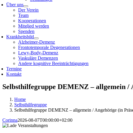
Über uns
Der Verein
Team
Kooperationen
Mitglied werden
Spenden
Krankheitsbild
Alzheimer-Demenz
Frontotemporale Degenerationen
Lewy-Body-Demenz
Vaskuläre Demenzen
Andere kognitive Beeinträchtigungen
Termine
Kontakt
Selbsthilfegruppe DEMENZ – allgemein / A
Home
Selbsthilfegruppe
Selbsthilfegruppe DEMENZ – allgemein / Angehörige (in Präs
Corinna
2026-08-07T00:00:00+02:00