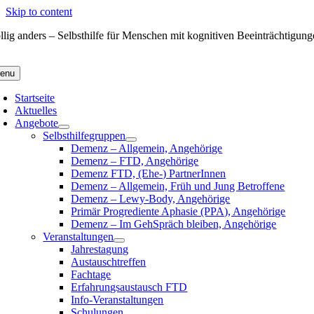
Skip to content
llig anders – Selbsthilfe für Menschen mit kognitiven Beeinträchtigun
enu
Startseite
Aktuelles
Angebote
Selbsthilfegruppen
Demenz – Allgemein, Angehörige
Demenz – FTD, Angehörige
Demenz FTD, (Ehe-) PartnerInnen
Demenz – Allgemein, Früh und Jung Betroffene
Demenz – Lewy-Body, Angehörige
Primär Progrediente Aphasie (PPA), Angehörige
Demenz – Im GehSpräch bleiben, Angehörige
Veranstaltungen
Jahrestagung
Austauschtreffen
Fachtage
Erfahrungsaustausch FTD
Info-Veranstaltungen
Schulungen