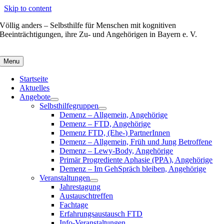
Skip to content
Völlig anders – Selbsthilfe für Menschen mit kognitiven
Beeinträchtigungen, ihre Zu- und Angehörigen in Bayern e. V.
Menu
Startseite
Aktuelles
Angebote
Selbsthilfegruppen
Demenz – Allgemein, Angehörige
Demenz – FTD, Angehörige
Demenz FTD, (Ehe-) PartnerInnen
Demenz – Allgemein, Früh und Jung Betroffene
Demenz – Lewy-Body, Angehörige
Primär Progrediente Aphasie (PPA), Angehörige
Demenz – Im GehSpräch bleiben, Angehörige
Veranstaltungen
Jahrestagung
Austauschtreffen
Fachtage
Erfahrungsaustausch FTD
Info-Veranstaltungen