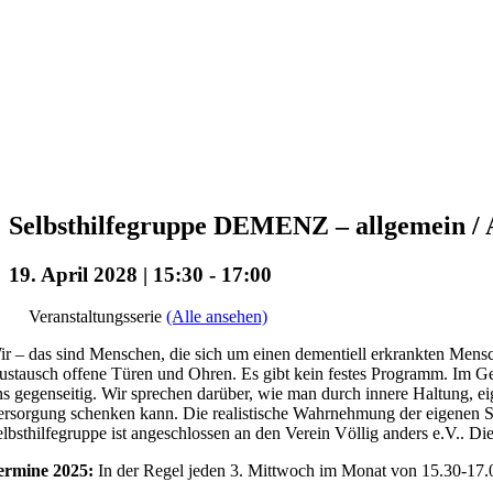
Selbsthilfegruppe DEMENZ – allgemein / A
19. April 2028 | 15:30
-
17:00
Veranstaltungsserie
(Alle ansehen)
r – das sind Menschen, die sich um einen dementiell erkrankten Mensc
stausch offene Türen und Ohren. Es gibt kein festes Programm. Im Ge
s gegenseitig. Wir sprechen darüber, wie man durch innere Haltung, ei
rsorgung schenken kann. Die realistische Wahrnehmung der eigenen Situa
lbsthilfegruppe ist angeschlossen an den Verein Völlig anders e.V.. Die
ermine 2025:
In der Regel jeden 3. Mittwoch im Monat von 15.30-17.0