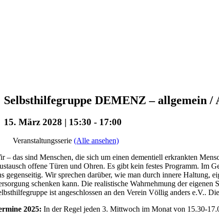
Selbsthilfegruppe DEMENZ – allgemein / A
15. März 2028 | 15:30
-
17:00
Veranstaltungsserie
(Alle ansehen)
r – das sind Menschen, die sich um einen dementiell erkrankten Mensc
stausch offene Türen und Ohren. Es gibt kein festes Programm. Im Ge
s gegenseitig. Wir sprechen darüber, wie man durch innere Haltung, ei
rsorgung schenken kann. Die realistische Wahrnehmung der eigenen Situa
lbsthilfegruppe ist angeschlossen an den Verein Völlig anders e.V.. Die
ermine 2025:
In der Regel jeden 3. Mittwoch im Monat von 15.30-17.0