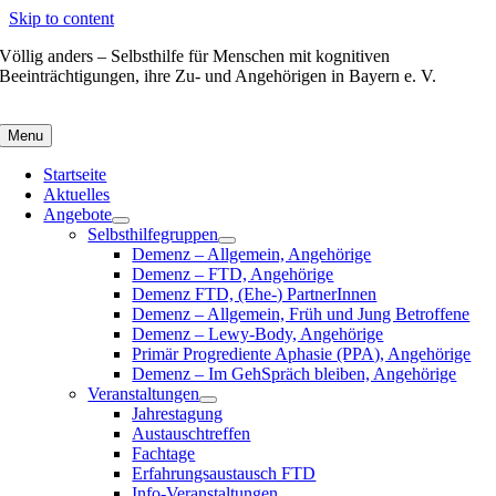
Skip to content
Völlig anders – Selbsthilfe für Menschen mit kognitiven
Beeinträchtigungen, ihre Zu- und Angehörigen in Bayern e. V.
Menu
Startseite
Aktuelles
Angebote
Selbsthilfegruppen
Demenz – Allgemein, Angehörige
Demenz – FTD, Angehörige
Demenz FTD, (Ehe-) PartnerInnen
Demenz – Allgemein, Früh und Jung Betroffene
Demenz – Lewy-Body, Angehörige
Primär Progrediente Aphasie (PPA), Angehörige
Demenz – Im GehSpräch bleiben, Angehörige
Veranstaltungen
Jahrestagung
Austauschtreffen
Fachtage
Erfahrungsaustausch FTD
Info-Veranstaltungen