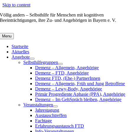
Skip to content
Völlig anders – Selbsthilfe für Menschen mit kognitiven
Beeinträchtigungen, ihre Zu- und Angehörigen in Bayern e. V.
Menu
Startseite
Aktuelles
Angebote
Selbsthilfegruppen
Demenz – Allgemein, Angehörige
Demenz – FTD, Angehörige
Demenz FTD, (Ehe-) PartnerInnen
Demenz – Allgemein, Früh und Jung Betroffene
Demenz – Lewy-Body, Angehörige
Primär Progrediente Aphasie (PPA), Angehörige
Demenz – Im GehSpräch bleiben, Angehörige
Veranstaltungen
Jahrestagung
Austauschtreffen
Fachtage
Erfahrungsaustausch FTD
Info-Veranstaltungen