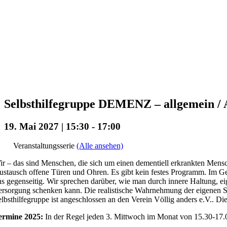
Selbsthilfegruppe DEMENZ – allgemein / A
19. Mai 2027 | 15:30
-
17:00
Veranstaltungsserie
(Alle ansehen)
r – das sind Menschen, die sich um einen dementiell erkrankten Mensc
stausch offene Türen und Ohren. Es gibt kein festes Programm. Im Ge
s gegenseitig. Wir sprechen darüber, wie man durch innere Haltung, ei
rsorgung schenken kann. Die realistische Wahrnehmung der eigenen Situa
lbsthilfegruppe ist angeschlossen an den Verein Völlig anders e.V.. Die
ermine 2025:
In der Regel jeden 3. Mittwoch im Monat von 15.30-17.0