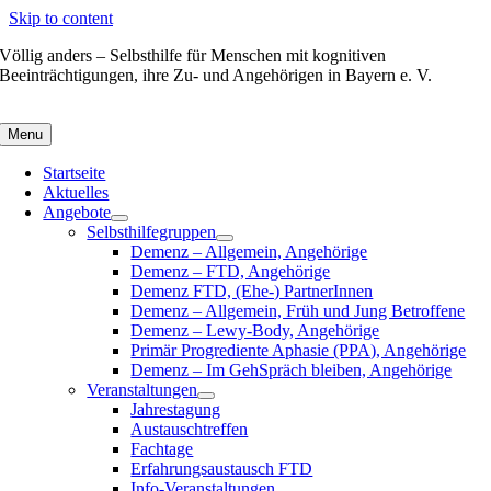
Skip to content
Völlig anders – Selbsthilfe für Menschen mit kognitiven
Beeinträchtigungen, ihre Zu- und Angehörigen in Bayern e. V.
Menu
Startseite
Aktuelles
Angebote
Selbsthilfegruppen
Demenz – Allgemein, Angehörige
Demenz – FTD, Angehörige
Demenz FTD, (Ehe-) PartnerInnen
Demenz – Allgemein, Früh und Jung Betroffene
Demenz – Lewy-Body, Angehörige
Primär Progrediente Aphasie (PPA), Angehörige
Demenz – Im GehSpräch bleiben, Angehörige
Veranstaltungen
Jahrestagung
Austauschtreffen
Fachtage
Erfahrungsaustausch FTD
Info-Veranstaltungen