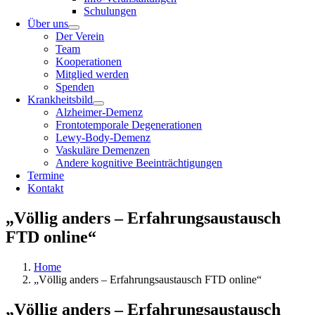
Schulungen
Über uns
Der Verein
Team
Kooperationen
Mitglied werden
Spenden
Krankheitsbild
Alzheimer-Demenz
Frontotemporale Degenerationen
Lewy-Body-Demenz
Vaskuläre Demenzen
Andere kognitive Beeinträchtigungen
Termine
Kontakt
„Völlig anders – Erfahrungsaustausch
FTD online“
Home
„Völlig anders – Erfahrungsaustausch FTD online“
„Völlig anders – Erfahrungsaustausch