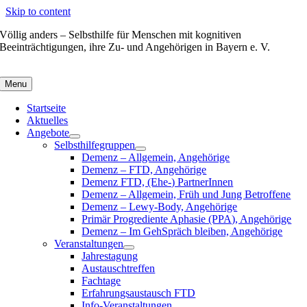
Skip to content
Völlig anders – Selbsthilfe für Menschen mit kognitiven
Beeinträchtigungen, ihre Zu- und Angehörigen in Bayern e. V.
Menu
Startseite
Aktuelles
Angebote
Selbsthilfegruppen
Demenz – Allgemein, Angehörige
Demenz – FTD, Angehörige
Demenz FTD, (Ehe-) PartnerInnen
Demenz – Allgemein, Früh und Jung Betroffene
Demenz – Lewy-Body, Angehörige
Primär Progrediente Aphasie (PPA), Angehörige
Demenz – Im GehSpräch bleiben, Angehörige
Veranstaltungen
Jahrestagung
Austauschtreffen
Fachtage
Erfahrungsaustausch FTD
Info-Veranstaltungen