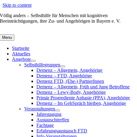
Skip to content
Völlig anders – Selbsthilfe für Menschen mit kognitiven
Beeinträchtigungen, ihre Zu- und Angehörigen in Bayern e. V.
Menu
Startseite
Aktuelles
Angebote
Selbsthilfegruppen
Demenz – Allgemein, Angehörige
Demenz – FTD, Angehörige
Demenz FTD, (Ehe-) PartnerInnen
Demenz – Allgemein, Früh und Jung Betroffene
Demenz – Lewy-Body, Angehörige
Primär Progrediente Aphasie (PPA), Angehörige
Demenz – Im GehSpräch bleiben, Angehörige
Veranstaltungen
Jahrestagung
Austauschtreffen
Fachtage
Erfahrungsaustausch FTD
Info-Veranstaltungen